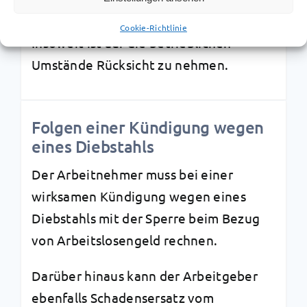
dass er eine Sache mitnehmen darf.
Cookie-Richtlinie
Insoweit ist auf die betrieblichen
Umstände Rücksicht zu nehmen.
Folgen einer Kündigung wegen
eines Diebstahls
Der Arbeitnehmer muss bei einer
wirksamen Kündigung wegen eines
Diebstahls mit der Sperre beim Bezug
von Arbeitslosengeld rechnen.
Darüber hinaus kann der Arbeitgeber
ebenfalls Schadensersatz vom