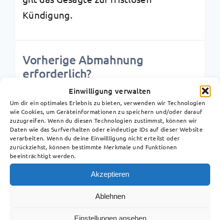
Kündigung.
Vorherige Abmahnung
erforderlich?
Einwilligung verwalten
Von der Aussprache einer Kündigung
Um dir ein optimales Erlebnis zu bieten, verwenden wir Technologien
wegen eines Diebstahls oder des
wie Cookies, um Geräteinformationen zu speichern und/oder darauf
zuzugreifen. Wenn du diesen Technologien zustimmst, können wir
Verdachts eines Diebstahls bedarf es
Daten wie das Surfverhalten oder eindeutige IDs auf dieser Website
verarbeiten. Wenn du deine Einwillligung nicht erteilst oder
grundsätzlich keiner vorherigen
zurückziehst, können bestimmte Merkmale und Funktionen
Abmahnung. Nur in sehr engen
beeinträchtigt werden.
Ausnahmesituationen kann eine solche
Akzeptieren
Abmahnung notwendig sein. Solche
Ablehnen
sind dann gegeben, wenn der
Arbeitnehmer davon ausgehen durfte,
Einstellungen ansehen