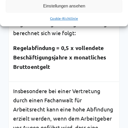
orientieren sich bei der Verhandlung
Einstellungen ansehen
über die Höhe der Abfindung an der
Cookie-Richtlinie
Regelabfindung. Die Regelabfindung
berechnet sich wie folgt:
Regelabfindung = 0,5 x vollendete
Beschäftigungsjahre x monatliches
Bruttoentgelt
Insbesondere bei einer Vertretung
durch einen Fachanwalt für
Arbeitsrecht kann eine hohe Abfindung
erzielt werden, wenn dem Arbeitgeber
vor Augen geführt wird, dass eine