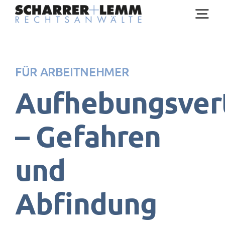
Zum
Tog
Inhalt
springen
Nav
Home
FÜR ARBEITNEHMER
Aufhebungsver
Rechtsgebiete
– Gefahren
Anwälte
und
Service
Abfindung
Über uns