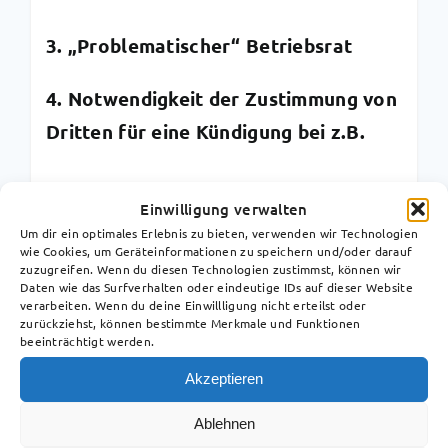
3. „Problematischer“ Betriebsrat
4. Notwendigkeit der Zustimmung von
Dritten für eine Kündigung bei z.B.
Schwangerschaft der
Einwilligung verwalten
Arbeitnehmerin
Um dir ein optimales Erlebnis zu bieten, verwenden wir Technologien
wie Cookies, um Geräteinformationen zu speichern und/oder darauf
Schwerbehinderung
zuzugreifen. Wenn du diesen Technologien zustimmst, können wir
Daten wie das Surfverhalten oder eindeutige IDs auf dieser Website
verarbeiten. Wenn du deine Einwillligung nicht erteilst oder
Elternzeit
zurückziehst, können bestimmte Merkmale und Funktionen
beeinträchtigt werden.
Akzeptieren
Berechnung Regelabfindung
Ablehnen
Viele Arbeitgeber und Arbeitnehmer