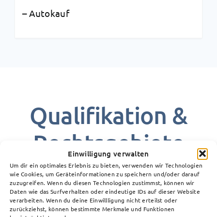
– Autokauf
Qualifikation &
Rechtsgebiete
Einwilligung verwalten
Um dir ein optimales Erlebnis zu bieten, verwenden wir Technologien
Im Bereich des Verkehrsrecht werden Sie
wie Cookies, um Geräteinformationen zu speichern und/oder darauf
zuzugreifen. Wenn du diesen Technologien zustimmst, können wir
von Rechtsanwältin Grit Heuschen
Daten wie das Surfverhalten oder eindeutige IDs auf dieser Website
vertreten.
verarbeiten. Wenn du deine Einwillligung nicht erteilst oder
zurückziehst, können bestimmte Merkmale und Funktionen