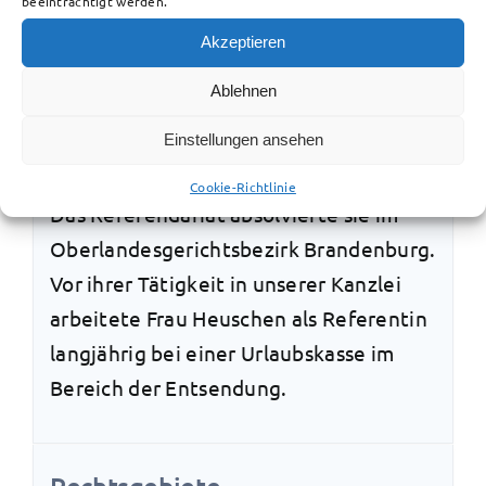
beeinträchtigt werden.
Qualifikation
Akzeptieren
Frau Heuschen studierte
Ablehnen
Rechtswissenschaften an der Europa-
Einstellungen ansehen
Universität Viadrina in Frankfurt/Oder.
Cookie-Richtlinie
Das Referendariat absolvierte sie im
Oberlandesgerichtsbezirk Brandenburg.
Vor ihrer Tätigkeit in unserer Kanzlei
arbeitete Frau Heuschen als Referentin
langjährig bei einer Urlaubskasse im
Bereich der Entsendung.