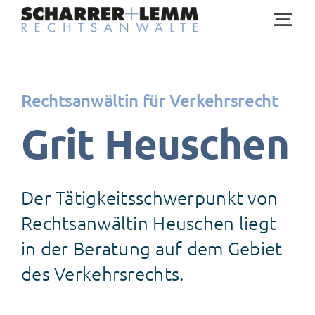
Zum
Tog
Inhalt
springen
Nav
Home
Rechtsanwältin für Verkehrsrecht
Grit Heuschen
Rechtsgebiete
Anwälte
Der Tätigkeitsschwerpunkt von
Rechtsanwältin Heuschen liegt
Service
in der Beratung auf dem Gebiet
des Verkehrsrechts.
Über uns