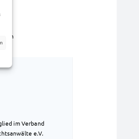
t
ältin
en
ten.
glied im Verband
chtsanwälte e.V.