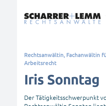
Zum
Inhalt
springen
Rechtsanwältin, Fachanwältin f
Arbeitsrecht
Iris Sonntag
Der Tätigkeitsschwerpunkt v
Rechtsanwältin Sonntag liegt