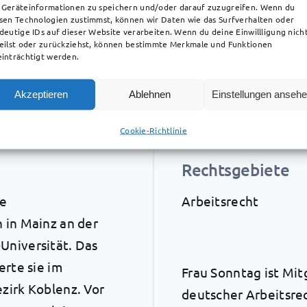
Geräteinformationen zu speichern und/oder darauf zuzugreifen. Wenn du
sen Technologien zustimmst, können wir Daten wie das Surfverhalten oder
Rechtsgebiete
deutige IDs auf dieser Website verarbeiten. Wenn du deine Einwillligung nich
eilst oder zurückziehst, können bestimmte Merkmale und Funktionen
inträchtigt werden.
ereich des Arbeitsrechts werden Sie von Rechtsanw
Akzeptieren
Ablehnen
Einstellungen anseh
 Fachänwältin für Arbeitsrecht Iris Sonntag vertre
Cookie-Richtlinie
Rechtsgebiete
te
Arbeitsrecht
 in Mainz an der
niversität. Das
erte sie im
Frau Sonntag ist Mit
zirk Koblenz. Vor
deutscher Arbeitsre