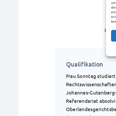
um 
die
ein
ert
bee
Im B
und
Qualifikation
Frau Sonntag studier
Rechtswissenschaften
Johannes-Gutenberg-U
Referendariat absolvi
Oberlandesgerichtsbe