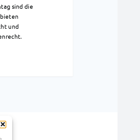
tag sind die
ebieten
cht und
enrecht.
,