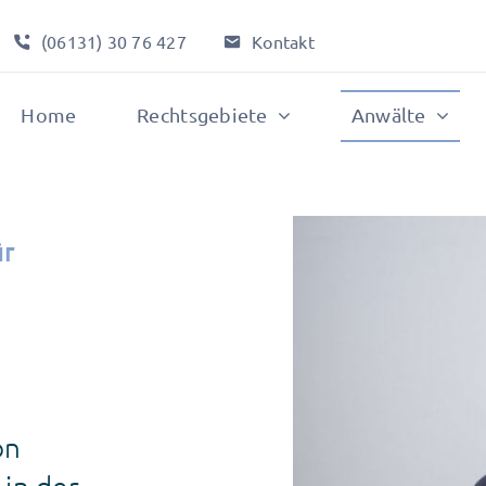
(06131) 30 76 427
Kontakt
Home
Rechtsgebiete
Anwälte
ür
on
 in der