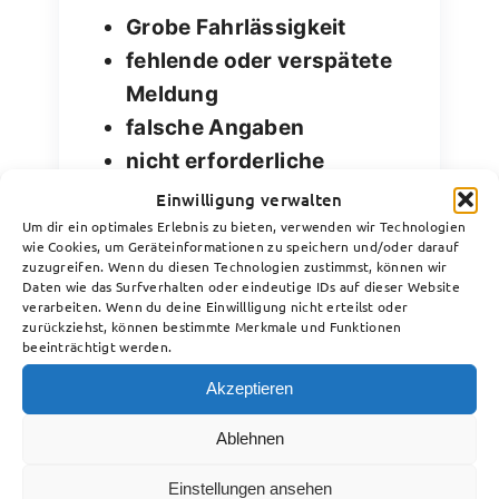
Grobe Fahrlässigkeit
fehlende oder verspätete
Meldung
falsche Angaben
nicht erforderliche
Reparaturkosten
Einwilligung verwalten
Um dir ein optimales Erlebnis zu bieten, verwenden wir Technologien
Bei Konflikten sollten Sie frühzeitig
wie Cookies, um Geräteinformationen zu speichern und/oder darauf
zuzugreifen. Wenn du diesen Technologien zustimmst, können wir
einen spezialisierten Anwalt für
Daten wie das Surfverhalten oder eindeutige IDs auf dieser Website
Verkehrs- und Versicherungsrecht
verarbeiten. Wenn du deine Einwillligung nicht erteilst oder
einschalten. Die Regulierung erfolgt
zurückziehst, können bestimmte Merkmale und Funktionen
beeinträchtigt werden.
häufig nur noch mit anwaltlicher
Unterstützung.
Akzeptieren
Meldungsfrist:
1 Woche
Ablehnen
Region:
Mainz & Rheinland-Pfalz
Einstellungen ansehen