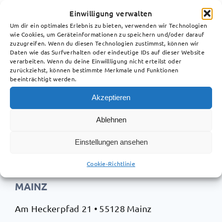
Einwilligung verwalten
Um dir ein optimales Erlebnis zu bieten, verwenden wir Technologien
wie Cookies, um Geräteinformationen zu speichern und/oder darauf
zuzugreifen. Wenn du diesen Technologien zustimmst, können wir
Daten wie das Surfverhalten oder eindeutige IDs auf dieser Website
verarbeiten. Wenn du deine Einwillligung nicht erteilst oder
zurückziehst, können bestimmte Merkmale und Funktionen
beeinträchtigt werden.
In unserer Anwaltskanzlei für Arbeits- und
Akzeptieren
Verkehrsrecht in Mainz beraten und vertreten
Ablehnen
wir Sie als erfahrene Rechtsanwälte sowie
Fachanwälte in allen anwaltlichen
Einstellungen ansehen
Angelegenheiten.
Cookie-Richtlinie
MAINZ
Am Heckerpfad 21 • 55128 Mainz