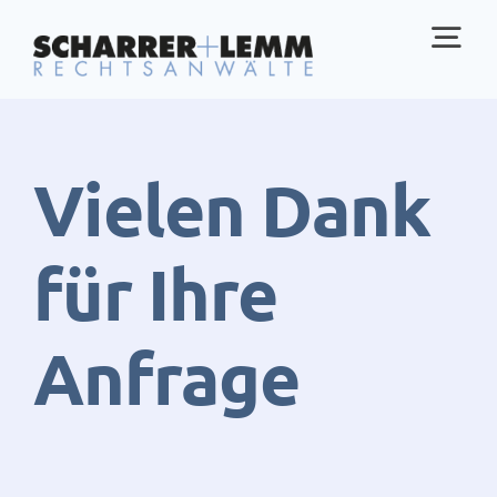
Zum
Tog
Inhalt
springen
Nav
Home
Vielen Dank
Rechtsgebiete
für Ihre
Anwälte
Anfrage
Service
Über uns