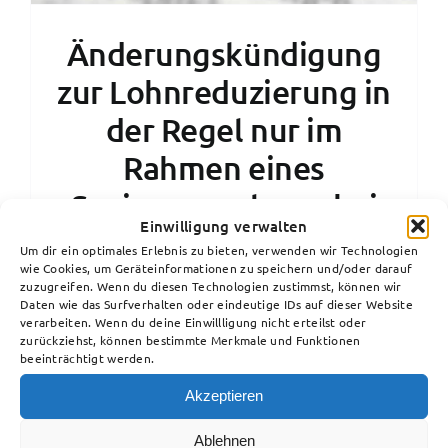
Änderungskündigung
zur Lohnreduzierung in
der Regel nur im
Rahmen eines
Sanierungsplanes bei
Einwilligung verwalten
drohender Insolvenz
Um dir ein optimales Erlebnis zu bieten, verwenden wir Technologien
wie Cookies, um Geräteinformationen zu speichern und/oder darauf
möglich, BAG 2 AZR
zuzugreifen. Wenn du diesen Technologien zustimmst, können wir
Daten wie das Surfverhalten oder eindeutige IDs auf dieser Website
139/07 16. August
verarbeiten. Wenn du deine Einwillligung nicht erteilst oder
zurückziehst, können bestimmte Merkmale und Funktionen
2021Sebastian
beeinträchtigt werden.
28. Mai 2022
Akzeptieren
Ablehnen